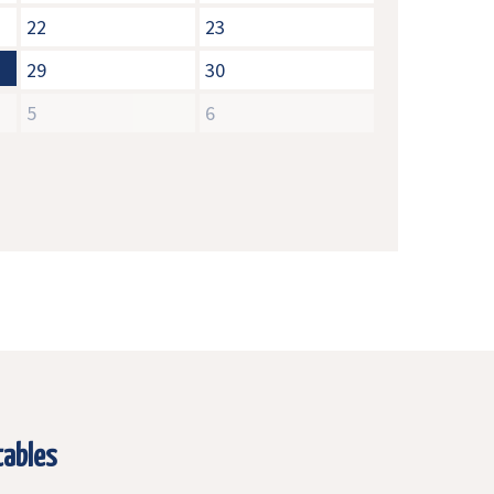
22
23
29
30
5
6
tables