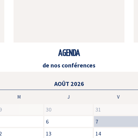
AGENDA
de nos conférences
AOÛT 2026
M
J
V
9
30
31
6
7
2
13
14