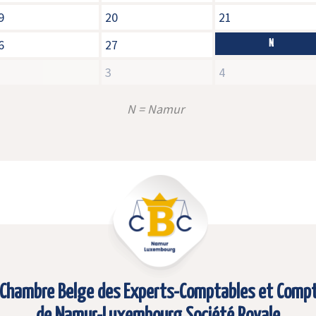
9
20
21
6
27
N
3
4
N = Namur
Chambre Belge des Experts-Comptables et Comp