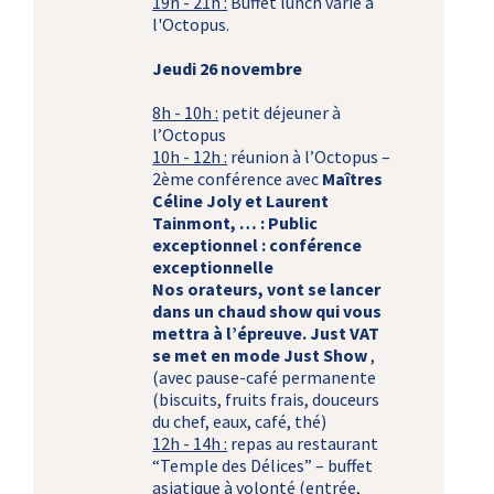
19h - 21h :
Buffet lunch varié à
l'Octopus.
Jeudi 26 novembre
8h - 10h :
petit déjeuner à
l’Octopus
10h - 12h :
réunion à l’Octopus –
2ème conférence avec
Maîtres
Céline Joly et Laurent
Tainmont, … :
Public
exceptionnel : conférence
exceptionnelle
Nos orateurs, vont se lancer
dans un chaud show qui vous
mettra à l’épreuve.
Just VAT
se met en mode Just Show
,
(avec pause-café permanente
(biscuits, fruits frais, douceurs
du chef, eaux, café, thé)
12h - 14h :
repas au restaurant
“Temple des Délices” – buffet
asiatique à volonté (entrée,