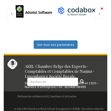
Voir tous nos partenaires
ASBL Chambre Belge des Experts-
Comptables et Comptables de Namur-
Luxembourg Société Royale
Union professionnelle reconnue fondée en 1910 –
Numéro d’entreprise/TVA : BE0408768490
Politique de confidentialité
Conditions d’utilisation
Le site a été réalisé par
Black hills
et Stanygraphics ©2026 - Tous droits réservés