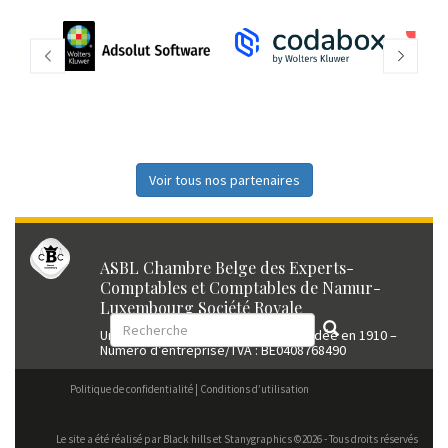
Voir tous nos partenaires
ASBL Chambre Belge des Experts-
Comptables et Comptables de Namur-
Luxembourg Société Royale
Union professionnelle reconnue fondée en 1910 –
Numéro d’entreprise/TVA : BE0408768490
Politique de confidentialité
Conditions d’utilisation
Le site a été réalisé par
Black hills
et Stanygraphics ©2026 - Tous droits réservés