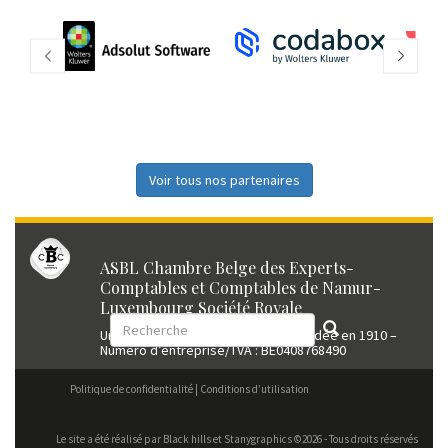
Voir tous nos partenaires
ASBL Chambre Belge des Experts-
Comptables et Comptables de Namur-
Luxembourg Société Royale
Union professionnelle reconnue fondée en 1910 –
Numéro d’entreprise/TVA : BE0408768490
Politique de confidentialité
Conditions d’utilisation
Le site a été réalisé par
Black hills
et Stanygraphics ©2026 - Tous droits réservés