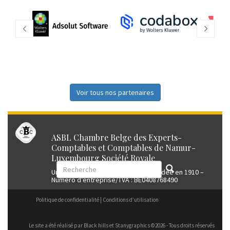
Voir tous nos partenaires
ASBL Chambre Belge des Experts-
Comptables et Comptables de Namur-
Luxembourg Société Royale
Union professionnelle reconnue fondée en 1910 –
Numéro d’entreprise/TVA : BE0408768490
Politique de confidentialité
Conditions d’utilisation
Le site a été réalisé par
Black hills
et Stanygraphics ©2026 - Tous droits réservés