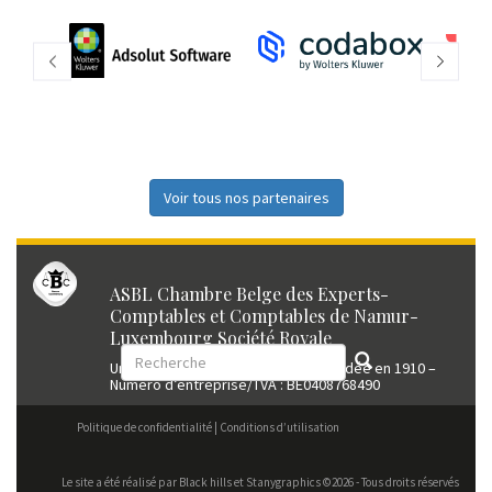
Voir tous nos partenaires
ASBL Chambre Belge des Experts-
Comptables et Comptables de Namur-
Luxembourg Société Royale
Union professionnelle reconnue fondée en 1910 –
Numéro d’entreprise/TVA : BE0408768490
Politique de confidentialité
Conditions d’utilisation
Le site a été réalisé par
Black hills
et Stanygraphics ©2026 - Tous droits réservés