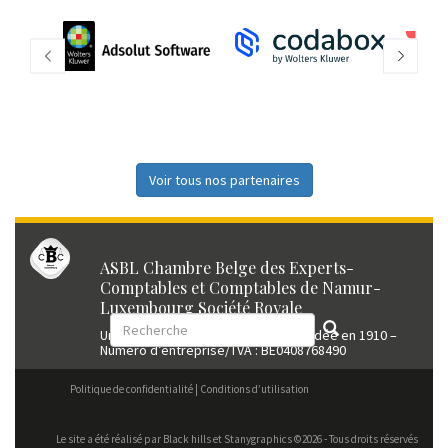
Voir tous nos partenaires
ASBL Chambre Belge des Experts-
Comptables et Comptables de Namur-
Luxembourg Société Royale
Union professionnelle reconnue fondée en 1910 –
Numéro d’entreprise/TVA : BE0408768490
Politique de confidentialité
Conditions d’utilisation
Le site a été réalisé par
Black hills
et Stanygraphics ©2026 - Tous droits réservés