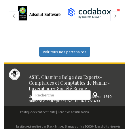
Voir tous nos partenaires
ASBL Chambre Belge des Experts-
Comptables et Comptables de Namur-
Luxembourg Société Royale
Union professionnelle reconnue fondée en 1910 –
Numéro d’entreprise/TVA : BE0408768490
Politique de confidentialité
Conditions d’utilisation
Le site a été réalisé par
Black hills
et Stanygraphics ©2026 - Tous droits réservés