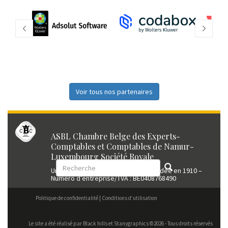
Voir tous nos partenaires
ASBL Chambre Belge des Experts-
Comptables et Comptables de Namur-
Luxembourg Société Royale
Union professionnelle reconnue fondée en 1910 –
Numéro d’entreprise/TVA : BE0408768490
Politique de confidentialité
Conditions d’utilisation
Le site a été réalisé par
Black hills
et Stanygraphics ©2026 - Tous droits réservés