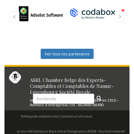
Voir tous nos partenaires
ASBL Chambre Belge des Experts-
Comptables et Comptables de Namur-
Luxembourg Société Royale
Union professionnelle reconnue fondée en 1910 –
Numéro d’entreprise/TVA : BE0408768490
Politique de confidentialité
Conditions d’utilisation
Le site a été réalisé par
Black hills
et Stanygraphics ©2026 - Tous droits réservés