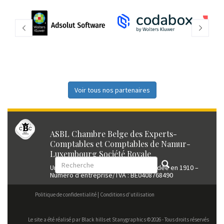
Voir tous nos partenaires
ASBL Chambre Belge des Experts-
Comptables et Comptables de Namur-
Luxembourg Société Royale
Union professionnelle reconnue fondée en 1910 –
Numéro d’entreprise/TVA : BE0408768490
Politique de confidentialité
Conditions d’utilisation
Le site a été réalisé par
Black hills
et Stanygraphics ©2026 - Tous droits réservés