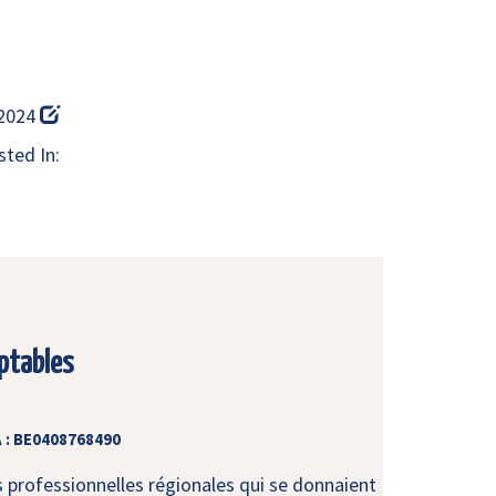
 2024
ted In:
ptables
 : BE0408768490
s professionnelles régionales qui se donnaient