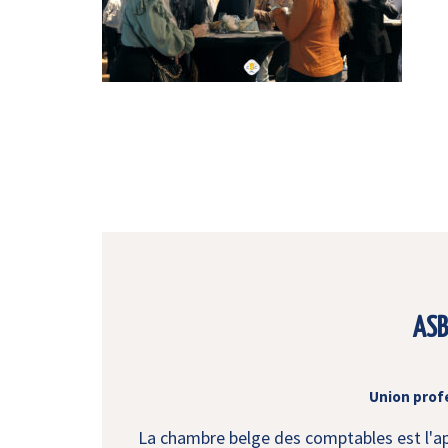
ASB
Union prof
La chambre belge des comptables est l'app