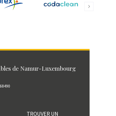
ables de Namur-Luxembourg
768490
TROUVER UN