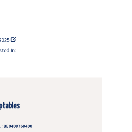
 2025
ted In:
ptables
 : BE0408768490