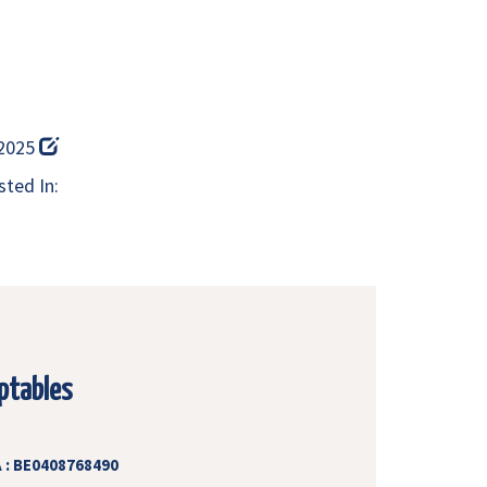
 2025
ted In:
ptables
 : BE0408768490