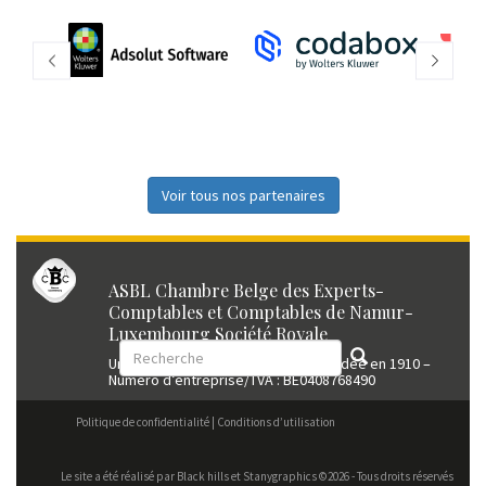
Voir tous nos partenaires
ASBL Chambre Belge des Experts-
Comptables et Comptables de Namur-
Luxembourg Société Royale
Union professionnelle reconnue fondée en 1910 –
Numéro d’entreprise/TVA : BE0408768490
Politique de confidentialité
Conditions d’utilisation
Le site a été réalisé par
Black hills
et Stanygraphics ©2026 - Tous droits réservés