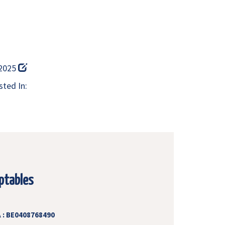
 2025
ted In:
ptables
 : BE0408768490