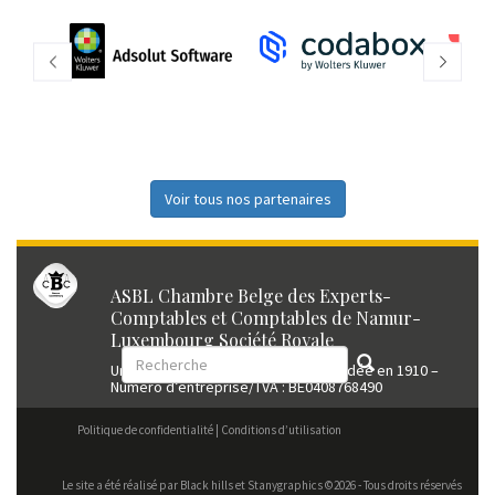
Voir tous nos partenaires
ASBL Chambre Belge des Experts-
Comptables et Comptables de Namur-
Luxembourg Société Royale
Union professionnelle reconnue fondée en 1910 –
Numéro d’entreprise/TVA : BE0408768490
Politique de confidentialité
Conditions d’utilisation
Le site a été réalisé par
Black hills
et Stanygraphics ©2026 - Tous droits réservés