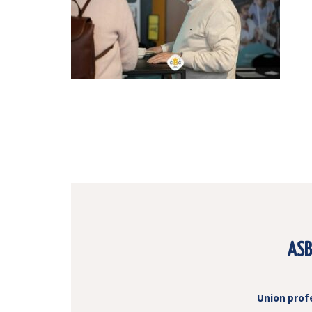
ASB
Union prof