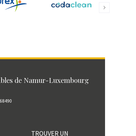
ables de Namur-Luxembourg
768490
TROUVER UN