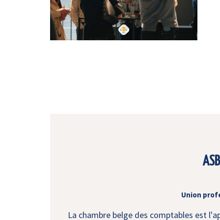
ASB
Union prof
La chambre belge des comptables est l'app