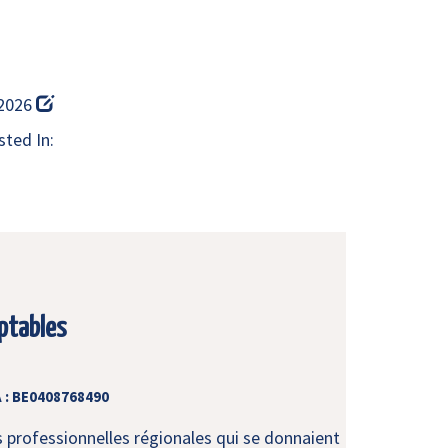
 2026
ted In:
ptables
 : BE0408768490
s professionnelles régionales qui se donnaient