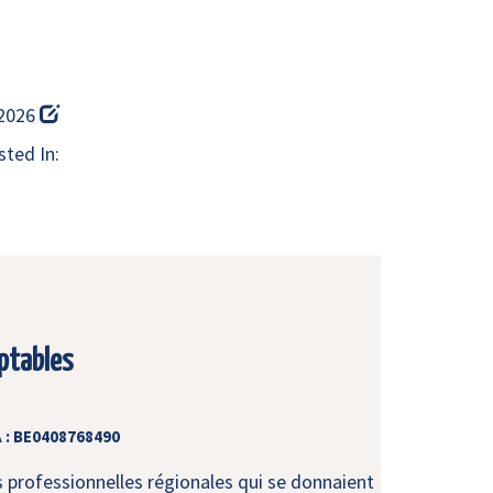
 2026
ted In:
ptables
 : BE0408768490
s professionnelles régionales qui se donnaient