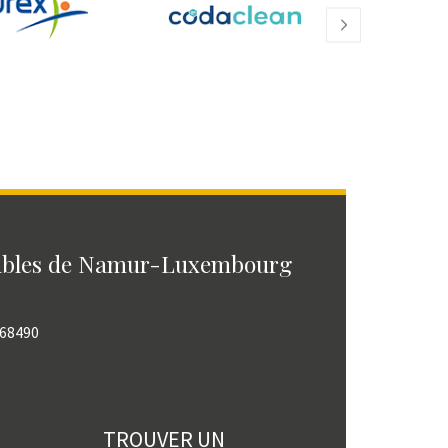
ables de Namur-Luxembourg
768490
TROUVER UN