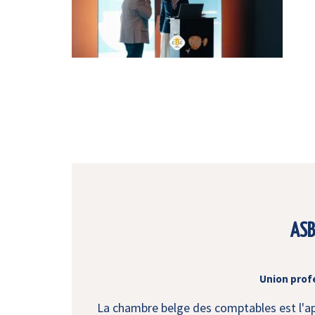
ASB
Union prof
La chambre belge des comptables est l'app