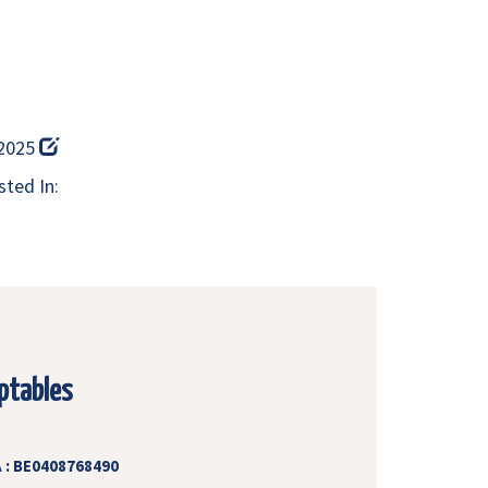
 2025
ted In:
ptables
 : BE0408768490