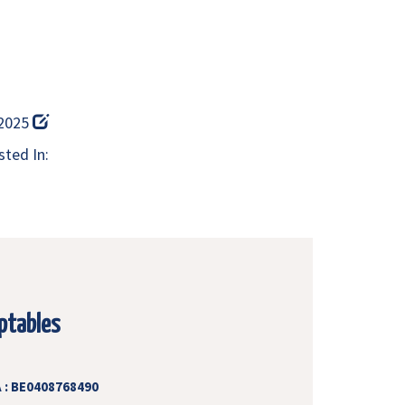
 2025
ted In:
ptables
 : BE0408768490