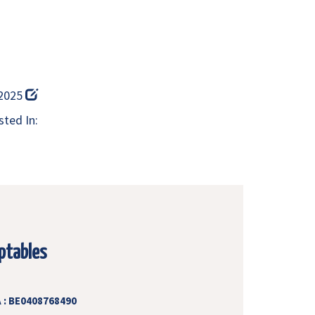
 2025
ted In:
ptables
 : BE0408768490