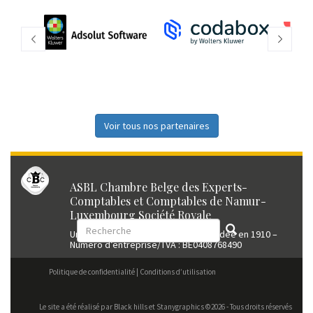
Voir tous nos partenaires
ASBL Chambre Belge des Experts-
Comptables et Comptables de Namur-
Luxembourg Société Royale
Union professionnelle reconnue fondée en 1910 –
Numéro d’entreprise/TVA : BE0408768490
Politique de confidentialité
Conditions d’utilisation
Le site a été réalisé par
Black hills
et Stanygraphics ©2026 - Tous droits réservés