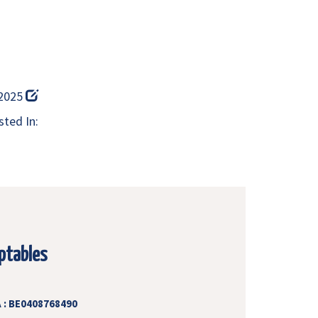
 2025
ted In:
ptables
 : BE0408768490