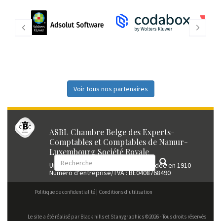
Voir tous nos partenaires
ASBL Chambre Belge des Experts-
Comptables et Comptables de Namur-
Luxembourg Société Royale
Union professionnelle reconnue fondée en 1910 –
Numéro d’entreprise/TVA : BE0408768490
Politique de confidentialité
Conditions d’utilisation
Le site a été réalisé par
Black hills
et Stanygraphics ©2026 - Tous droits réservés