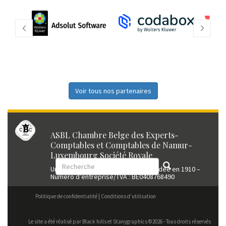
Voir tous nos partenaires
ASBL Chambre Belge des Experts-
Comptables et Comptables de Namur-
Luxembourg Société Royale
Union professionnelle reconnue fondée en 1910 –
Numéro d’entreprise/TVA : BE0408768490
Politique de confidentialité
Conditions d’utilisation
Le site a été réalisé par
Black hills
et Stanygraphics ©2026 - Tous droits réservés