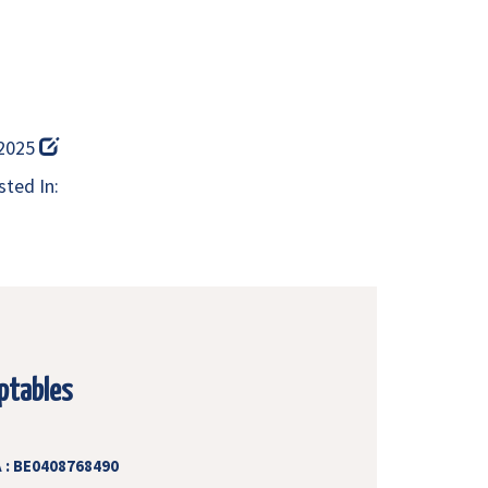
 2025
ted In:
ptables
 : BE0408768490