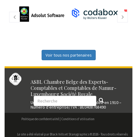
Voir tous nos partenaires
ASBL Chambre Belge des Experts-
Comptables et Comptables de Namur-
Luxembourg Société Royale
Union professionnelle reconnue fondée en 1910 –
Numéro d’entreprise/TVA : BE0408768490
Politique de confidentialité
Conditions d’utilisation
Le site a été réalisé par
Black hills
et Stanygraphics ©2026 - Tous droits réservés