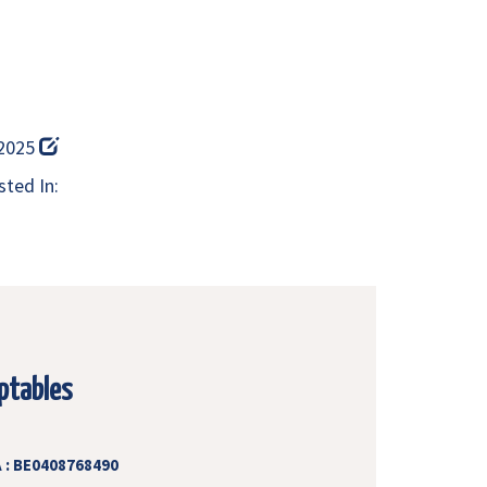
 2025
ted In:
ptables
 : BE0408768490