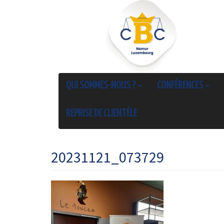
QUI SOMMES-NOUS ?
CONFÉRENCES
REPRISE DE CLIENTÈLE
20231121_073729