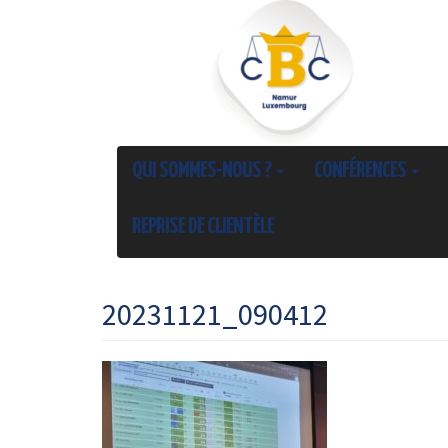
QUI SOMMES-NOUS ?
CONFÉRENCES
REPRISE DE CLIENTÈLE
20231121_090412