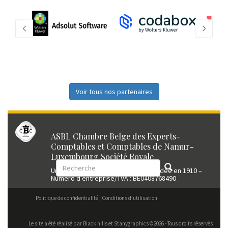
Voir tous nos partenaires
ASBL Chambre Belge des Experts-
Comptables et Comptables de Namur-
Luxembourg Société Royale
Union professionnelle reconnue fondée en 1910 –
Numéro d’entreprise/TVA : BE0408768490
Politique de confidentialité
Conditions d’utilisation
Le site a été réalisé par
Black hills
et Stanygraphics ©2026 - Tous droits réservés