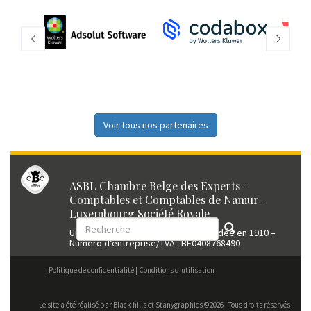
Voir tous nos partenaires
ASBL Chambre Belge des Experts-
Comptables et Comptables de Namur-
Luxembourg Société Royale
Union professionnelle reconnue fondée en 1910 –
Numéro d’entreprise/TVA : BE0408768490
Politique de confidentialité
Conditions d’utilisation
Le site a été réalisé par
Black hills
et Stanygraphics ©2026 - Tous droits réservés