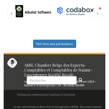
Voir tous nos partenaires
ASBL Chambre Belge des Experts-
Comptables et Comptables de Namur-
Luxembourg Société Royale
Union professionnelle reconnue fondée en 1910 –
Numéro d’entreprise/TVA : BE0408768490
Politique de confidentialité
Conditions d’utilisation
Le site a été réalisé par
Black hills
et Stanygraphics ©2026 - Tous droits réservés