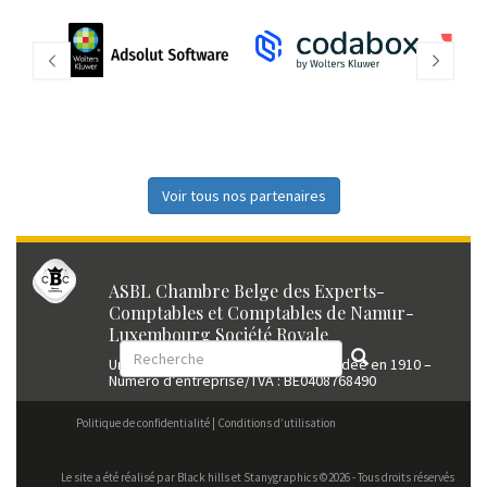
Voir tous nos partenaires
ASBL Chambre Belge des Experts-
Comptables et Comptables de Namur-
Luxembourg Société Royale
Union professionnelle reconnue fondée en 1910 –
Numéro d’entreprise/TVA : BE0408768490
Politique de confidentialité
Conditions d’utilisation
Le site a été réalisé par
Black hills
et Stanygraphics ©2026 - Tous droits réservés