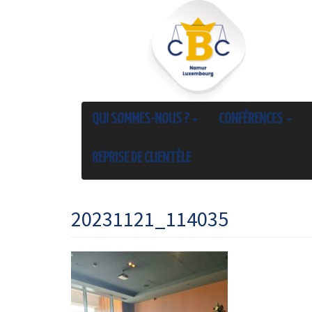
QUI SOMMES-NOUS ?
CONFÉRENCES
REPRISE DE CLIENTÈLE
20231121_114035